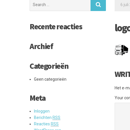
Search
6 jul
for:
Recente reacties
log
Archief
Categorieën
WRI
Geen categorieën
Het e-ma
Meta
Your c
Inloggen
Berichten
RSS
Reacties
RSS