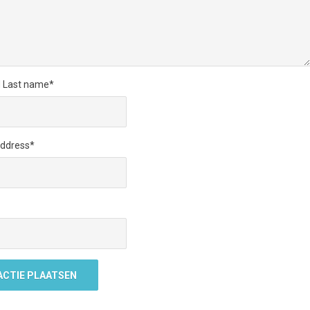
d Last name
*
Address
*