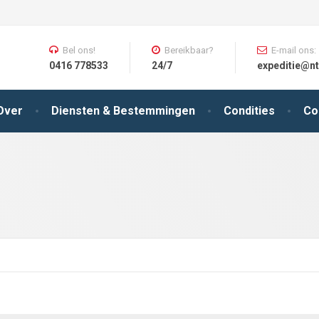
Bel ons!
Bereikbaar?
E-mail ons:
0416 778533
24/7
expeditie@nt
Over
Diensten & Bestemmingen
Condities
Co