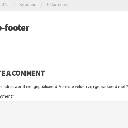
/
/
i 2015
By admin
0 Comments
o-footer
TE A COMMENT
iladres wordt niet gepubliceerd.
Vereiste velden zijn gemarkeerd met
omment
*