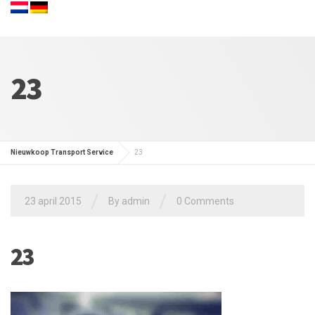
23
Nieuwkoop Transport Service
23
/
/
23 april 2015
By admin
0 Comments
23