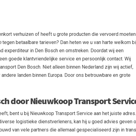
enkort verhuizen of heeft u grote producten die vervoerd moeten
h
tegen betaalbare tarieven? Dan heten we u van harte welkom bi
und experditeur in Den Bosch en omstreken. Doordat wij een
p een goede klantvriendelijke service en persoonlijk contact. Wij
ansport Den Bosch. Niet alleen binnen Nederland zijn wij actief,
 andere landen binnen Europa. Door ons betrouwbare en grote
sch door Nieuwkoop Transport Servic
eft, bent u bij Nieuwkoop Transport Service aan het juiste adres
j diverse logistieke dienstverleners, kan hij u goed advies geven 
ouwd van vele partners die allemaal gespecialiseerd zijn in tra