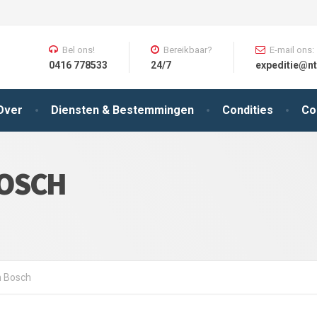
Bel ons!
Bereikbaar?
E-mail ons:
0416 778533
24/7
expeditie@nt
Over
Diensten & Bestemmingen
Condities
Co
BOSCH
n Bosch