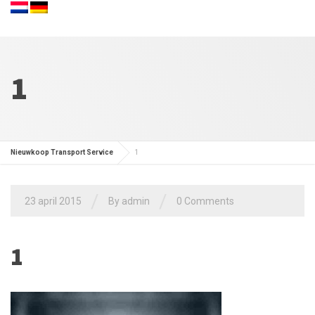
1
Nieuwkoop Transport Service
1
/
/
23 april 2015
By admin
0 Comments
1